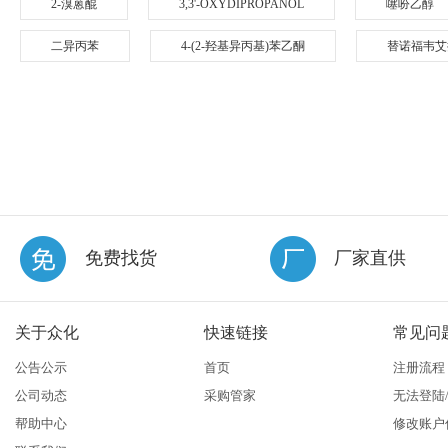
2-溴蒽醌
3,3'-OXYDIPROPANOL
噻吩乙醇
二异丙苯
4-(2-羟基异丙基)苯乙酮
替诺福韦艾
免费找货
厂家直供
关于众化
快速链接
常见问
公告公示
首页
注册流程
公司动态
采购管家
无法登陆
帮助中心
修改账户