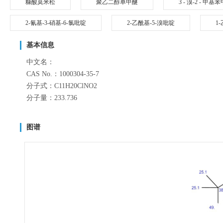
糠酸莫米松
聚乙二醇单甲醚
3 - 溴-2 - 甲基
2-氰基-3-硝基-6-氯吡啶
2-乙酰基-5-溴吡啶
1
基本信息
中文名：
CAS No.：1000304-35-7
分子式：C11H20ClNO2
分子量：233.736
图谱