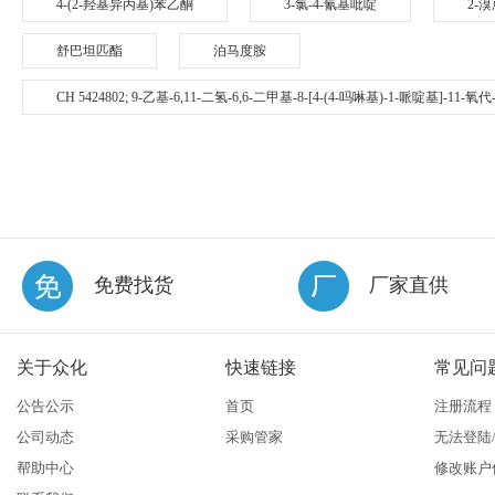
4-(2-羟基异丙基)苯乙酮
3-氯-4-氰基吡啶
2-
舒巴坦匹酯
泊马度胺
CH 5424802; 9-乙基-6,11-二氢-6,6-二甲基-8-[4-(4-吗啉基)-1-哌啶基]-11-
免费找货
厂家直供
关于众化
快速链接
常见问
公告公示
首页
注册流程
公司动态
采购管家
无法登陆
帮助中心
修改账户