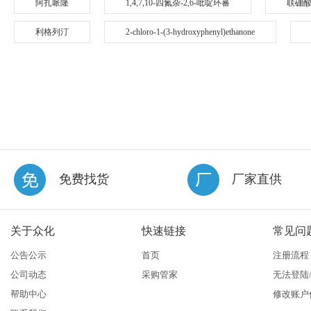
阿扎哌隆
1,4,7,10-四氮杂-2,6-吡啶环蕃
联硼
利格列汀
2-chloro-1-(3-hydroxyphenyl)ethanone
免费找货
厂家直供
关于众化
快速链接
常见问
公告公示
首页
注册流程
公司动态
采购管家
无法登陆
帮助中心
修改账户