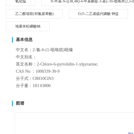
氧化锰
N-甲基-N-((3R,4R)-4-甲基哌啶-3-基)-7H-吡咯并[2,3-
乙二醛缩双(邻氨基苯酚)
O,O-二乙基硫代磷酸 钾盐
地塞米松磷酸钠
基本信息
中文名：2-氯-6-(1-吡咯烷)吡嗪
中文别名：
英文名称：2-Chloro-6-pyrrolidin-1-ylpyrazine;
CAS No.：1000339-30-9
分子式：C8H10ClN3
分子量：183.63800
图谱