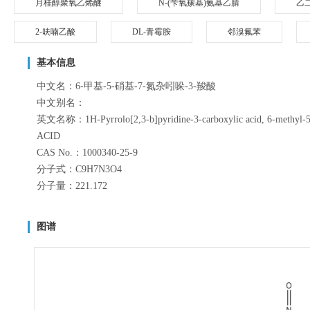
月桂醇聚氧乙烯醚
N-(苄氧羰基)氨基乙腈
乙
2-呋喃乙酸
DL-青霉胺
邻溴氟苯
基本信息
中文名：6-甲基-5-硝基-7-氮杂吲哚-3-羧酸
中文别名：
英文名称：1H-Pyrrolo[2,3-b]pyridine-3-carboxylic acid, 6-met
ACID
CAS No.：1000340-25-9
分子式：C9H7N3O4
分子量：221.172
图谱