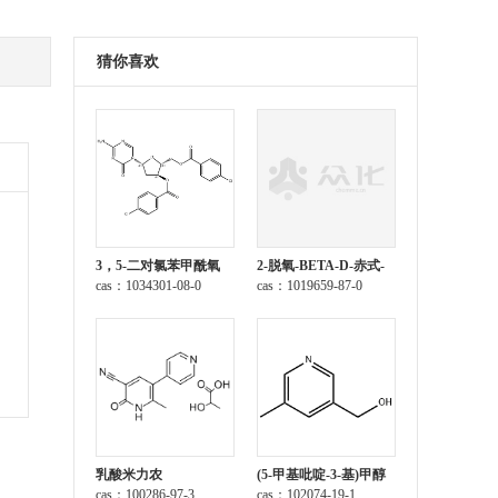
猜你喜欢
3，5-二对氯苯甲酰氧
2-脱氧-BETA-D-赤式-
基-2-脱氧-5-氮杂胞苷
cas：1034301-08-0
呋喃戊糖 1-乙酸酯 3,5-
cas：1019659-87-0
二(4-氯苯甲酸酯)
乳酸米力农
(5-甲基吡啶-3-基)甲醇
cas：100286-97-3
cas：102074-19-1