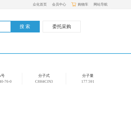
众化首页
会员中心
购物车
网站导航
委托采购
as号
分子式
分子量
40-76-0
C8H4ClN3
177.591