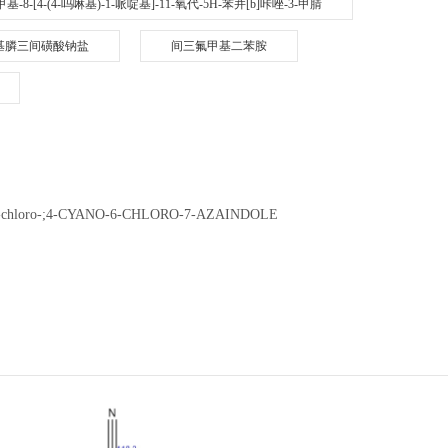
6-二甲基-8-[4-(4-吗啉基)-1-哌啶基]-11-氧代-5H-苯并[b]咔唑-3-甲腈
基膦三间磺酸钠盐
间三氟甲基二苯胺
, 6-chloro-;4-CYANO-6-CHLORO-7-AZAINDOLE