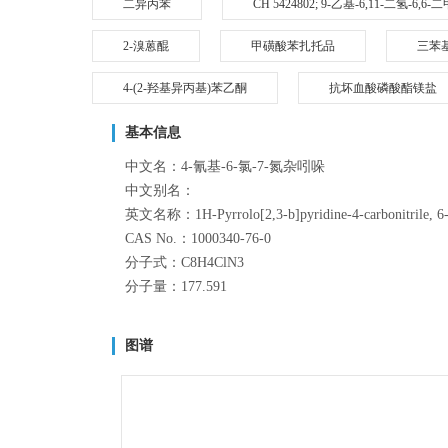
二异丙苯
CH 5424802; 9-乙基-6,11-二氢-6,
2-溴蒽醌
甲磺酸苯扎托品
三苯
4-(2-羟基异丙基)苯乙酮
抗坏血酸磷酸酯镁盐
基本信息
中文名：4-氰基-6-氯-7-氮杂吲哚
中文别名：
英文名称：1H-Pyrrolo[2,3-b]pyridine-4-carbonitrile
CAS No.：1000340-76-0
分子式：C8H4ClN3
分子量：177.591
图谱