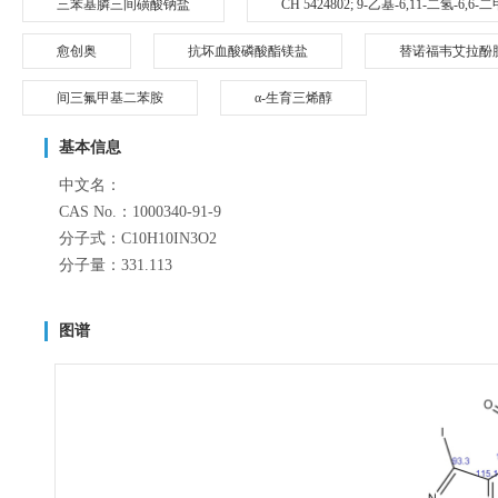
三苯基膦三间磺酸钠盐
CH 5424802; 9-乙基-6,11-二氢-6,
愈创奥
抗坏血酸磷酸酯镁盐
替诺福韦艾拉酚
间三氟甲基二苯胺
α-生育三烯醇
基本信息
中文名：
CAS No.：1000340-91-9
分子式：C10H10IN3O2
分子量：331.113
图谱