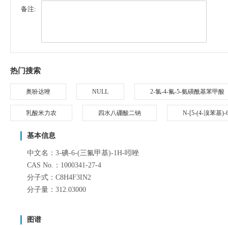
备注:
热门搜索
奥吩达唑
NULL
2-氯-4-氟-5-氨磺酰基苯甲酸
乳酸米力农
四水八硼酸二钠
N-[5-(4-溴苯基
基本信息
中文名：3-碘-6-(三氟甲基)-1H-吲唑
CAS No.：1000341-27-4
分子式：C8H4F3IN2
分子量：312.03000
图谱