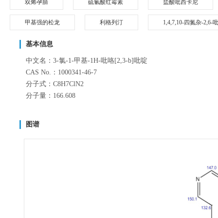
双烯孕腈
硫氰酸红霉素
盐酸吡西卡尼
甲基强的松龙
利格列汀
1,4,7,10-四氮杂-2,
基本信息
中文名：3-氯-1-甲基-1H-吡咯[2,3-b]吡啶
CAS No.：1000341-46-7
分子式：C8H7ClN2
分子量：166.608
图谱