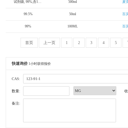
试剂级, 99%,含10ppm BHT稳定剂
500ml
麦
99.5%
50ml
百
99%
100ML
百
首页
上一页
1
2
3
4
5
快速询价
1小时获得报价
CAS:
数量:
收
备注: