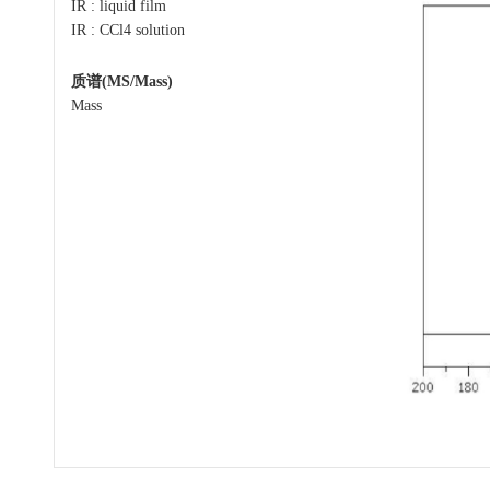
IR : liquid film
IR : CCl4 solution
质谱(MS/Mass)
Mass