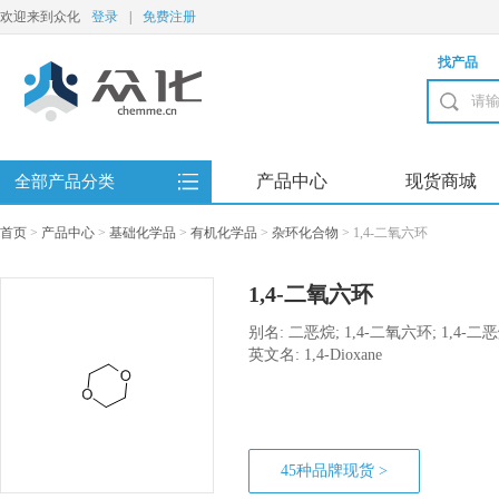
欢迎来到众化
登录
|
免费注册
找产品
产品中心
现货商城
全部产品分类
首页
>
产品中心
>
基础化学品
>
有机化学品
>
杂环化合物
>
1,4-二氧六环
1,4-二氧六环
别名: 二恶烷; 1,4-二氧六环; 1,4-二恶烷
氧杂环己烷; 二�烷; 1,4-二�烷
英文名: 1,4-Dioxane
45种品牌现货 >