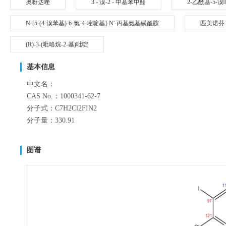
奥吩达唑
3 - 溴-2 - 甲基苯甲醛
2-乙酰基-5-
N-[5-(4-溴苯基)-6-氯-4-嘧啶基]-N'-丙基氨基磺酰胺
匹美诺芬
(R)-3-(吡咯烷-2-基)吡啶
基本信息
中文名：
CAS No.：1000341-62-7
分子式：C7H2Cl2FIN2
分子量：330.91
图谱