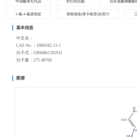
甲磺酸苯扎托品
舒巴坦匹酯
抗坏血酸磷酸酯
3-氯-4-氰基吡啶
替格瑞洛(替卡格雷)杂质55
基本信息
中文名：
CAS No.：1000342-13-1
分子式：C8H4BrClN2O2
分子量：275.48700
图谱