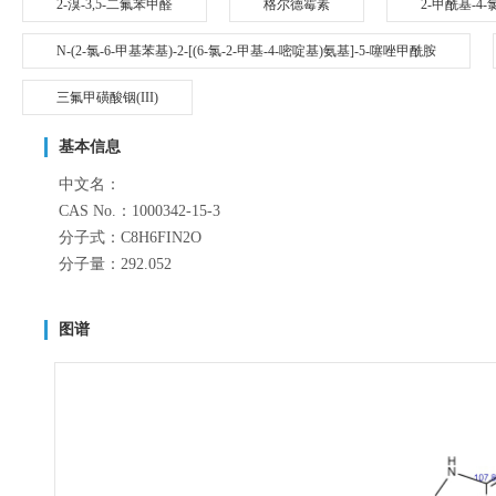
2-溴-3,5-二氟苯甲醛
格尔德霉素
2-甲酰基-4
N-(2-氯-6-甲基苯基)-2-[(6-氯-2-甲基-4-嘧啶基)氨基]-5-噻唑甲酰胺
三氟甲磺酸铟(III)
基本信息
中文名：
CAS No.：1000342-15-3
分子式：C8H6FIN2O
分子量：292.052
图谱