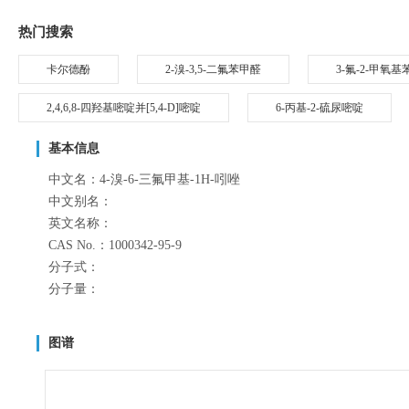
热门搜索
卡尔德酚
2-溴-3,5-二氟苯甲醛
3-氟-2-甲氧
2,4,6,8-四羟基嘧啶并[5,4-D]嘧啶
6-丙基-2-硫尿嘧啶
基本信息
中文名：4-溴-6-三氟甲基-1H-吲唑
中文别名：
英文名称：
CAS No.：1000342-95-9
分子式：
分子量：
图谱