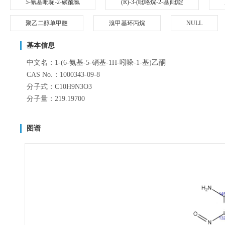
5-氰基吡啶-2-磺酰氯
(R)-3-(吡咯烷-2-基)吡啶
聚乙二醇单甲醚
溴甲基环丙烷
NULL
基本信息
中文名：1-(6-氨基-5-硝基-1H-吲哚-1-基)乙酮
CAS No.：1000343-09-8
分子式：C10H9N3O3
分子量：219.19700
图谱