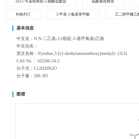
(S)-1-苄基吡咯烷-3-羧酸盐酸盐
硫酸氯吡格雷
利格列汀
2-甲基-3-氨基苯甲酸
乙二醇甲醚乙
基本信息
中文名：N,N-二乙基-2-(吡啶-3-基甲氧基)乙胺
中文别名：
英文名称：Pyridine,3-[(2-diethylaminoethoxy)methyl]- (5CI)
CAS No.：102206-54-2
分子式：C12H20N2O
分子量：208.305
图谱