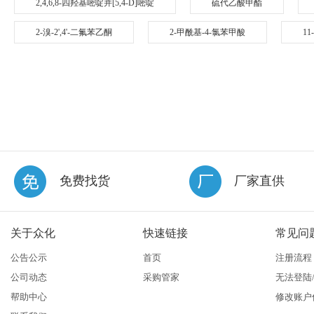
2,4,6,8-四羟基嘧啶并[5,4-D]嘧啶
硫代乙酸甲酯
2-溴-2',4'-二氟苯乙酮
2-甲酰基-4-氯苯甲酸
11
免费找货
厂家直供
关于众化
快速链接
常见问
公告公示
首页
注册流程
公司动态
采购管家
无法登陆
帮助中心
修改账户