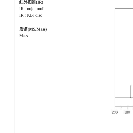
红外图谱(IR)
IR : nujol mull
IR : KBr disc
质谱(MS/Mass)
Mass