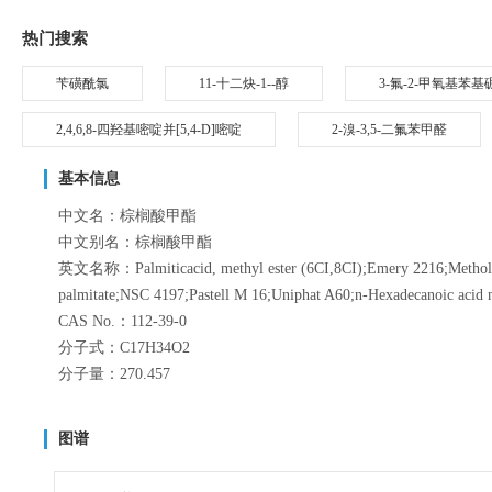
热门搜索
苄磺酰氯
11-十二炔-1--醇
3-氟-2-甲氧基苯基
2,4,6,8-四羟基嘧啶并[5,4-D]嘧啶
2-溴-3,5-二氟苯甲醛
基本信息
中文名：棕榈酸甲酯
中文别名：棕榈酸甲酯
英文名称：Palmiticacid, methyl ester (6CI,8CI);Emery 2216;Metholen
palmitate;NSC 4197;Pastell M 16;Uniphat A60;n-Hexadecanoic acid m
CAS No.：112-39-0
分子式：C17H34O2
分子量：270.457
图谱