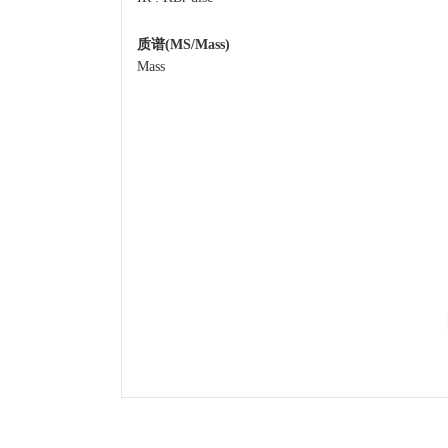
质谱(MS/Mass)
Mass