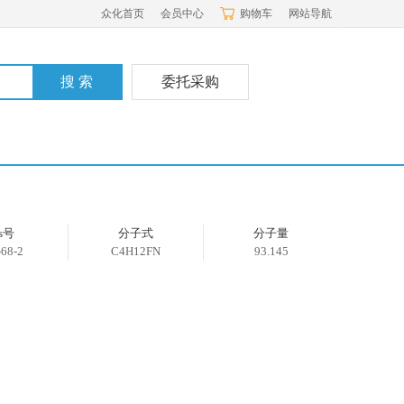
众化首页
会员中心
购物车
网站导航
委托采购
as号
分子式
分子量
-68-2
C4H12FN
93.145