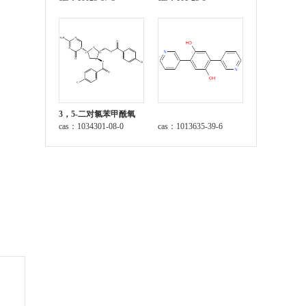
3，5-二对氯苯甲酰氧
基-2-脱氧-5-氮杂胞苷
cas：1034301-08-0
cas：1013635-39-6