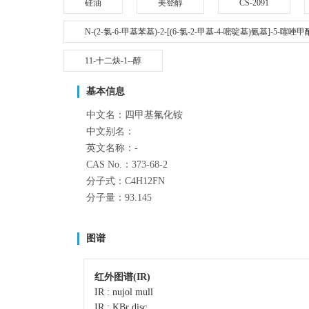
硅油
美登醇
CS-2091
N-(2-氯-6-甲基苯基)-2-[(6-氯-2-甲基-4-嘧啶基)氨基]-5-噻唑
11-十二炔-1--醇
基本信息
中文名：四甲基氟化铵
中文别名：
英文名称：-
CAS No.：373-68-2
分子式：C4H12FN
分子量：93.145
图谱
红外图谱(IR)
IR : nujol mull
IR : KBr disc