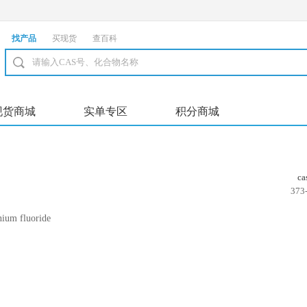
找产品
买现货
查百科
现货商城
实单专区
积分商城
c
373
um fluoride