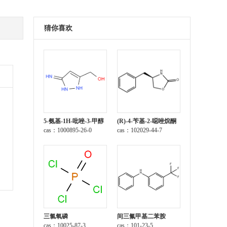
猜你喜欢
5-氨基-1H-吡唑-3-甲醇
(R)-4-苄基-2-噁唑烷酮
cas：1000895-26-0
cas：102029-44-7
三氯氧磷
间三氟甲基二苯胺
cas：10025-87-3
cas：101-23-5