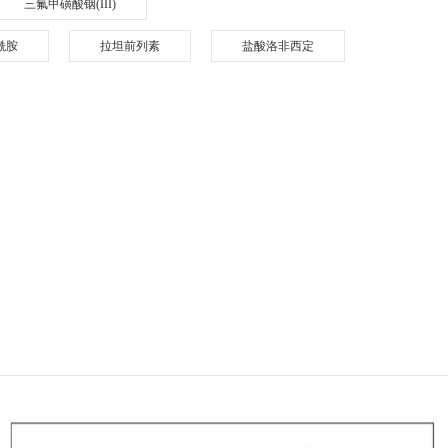
三氟甲磺酸铟(III)
甲酰胺
拉坦前列素
盐酸洛非西定